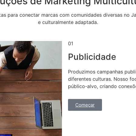
uções de Marketing Multicultu
tas para conectar marcas com comunidades diversas no J
e culturalmente adaptada.​
01
Publicidade​
Produzimos campanhas public
diferentes culturas. Nosso f
público-alvo, criando conexõe
Começar