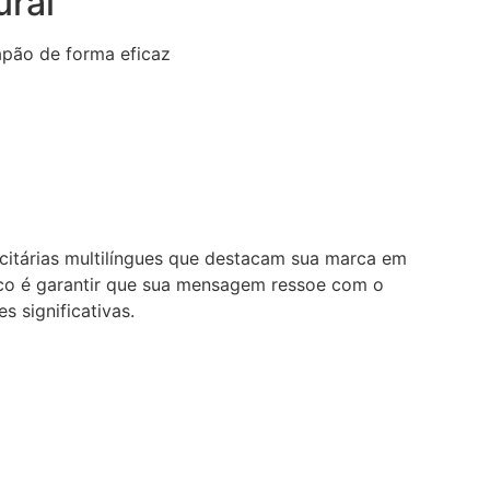
ral​
apão de forma eficaz
itárias multilíngues que destacam sua marca em
oco é garantir que sua mensagem ressoe com o
s significativas.