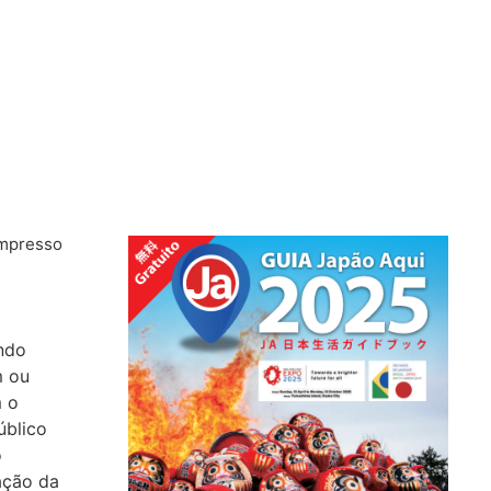
Impresso
indo
m ou
m o
úblico
o
lação da