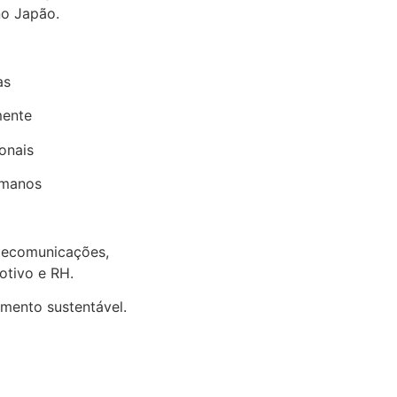
no Japão.
as
mente
onais
umanos
lecomunicações,
otivo e RH.
mento sustentável.