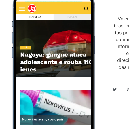
Veíc
brasil
dos pr
comuni
infor
e
direc
das 