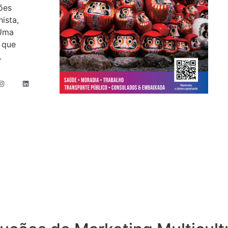
ões
hista,
 Uma
 que
.